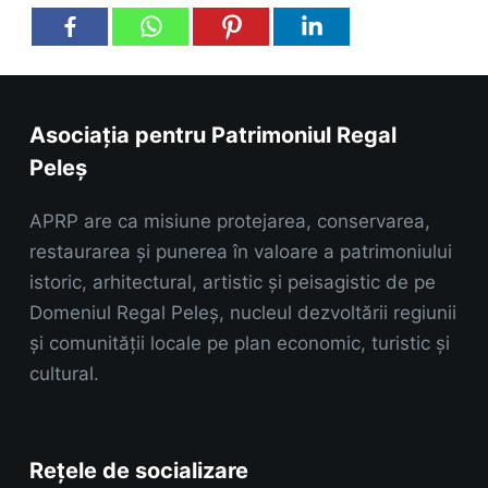
Asociația pentru Patrimoniul Regal
Peleș
APRP are ca misiune protejarea, conservarea,
restaurarea și punerea în valoare a patrimoniului
istoric, arhitectural, artistic și peisagistic de pe
Domeniul Regal Peleș, nucleul dezvoltării regiunii
și comunității locale pe plan economic, turistic și
cultural.
Rețele de socializare