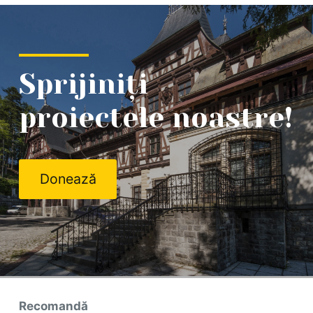
Sprijiniți
proiectele noastre!
Donează
Recomandă