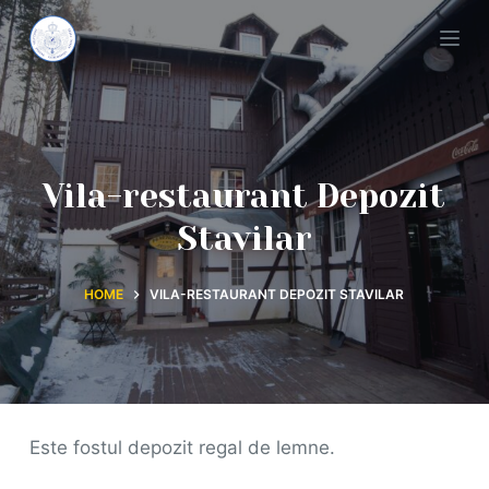
S
k
i
p
t
o
Vila-restaurant Depozit
c
Stavilar
o
n
HOME
VILA-RESTAURANT DEPOZIT STAVILAR
t
e
n
t
Este fostul depozit regal de lemne.