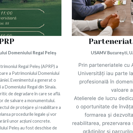
APRP
Parteneriat
iului Domeniului Regal Peleș
USAMV București, U
Prin parteneriatele cu A
atrimoniul Regal Peleș (APRP) a
Universități iau parte 
loare a Patrimoniului Domeniului
mâniei. Evenimentul a generat o
profesională în domeniu
și a Domeniului Regal din Sinaia.
valoare a
itic de degradare în care se află
Atelierele de lucru dedic
lor de salvare a monumentului.
o oportunitate de învăța
ectul de protejare și reabilitare a
elansa procedurile legale și vor
formarea și dezvoltar
arării unor acțiuni concrete.
reabilitarea, prezervarea ș
lului Peleș au fost deschise de
grădinilor și parcuril