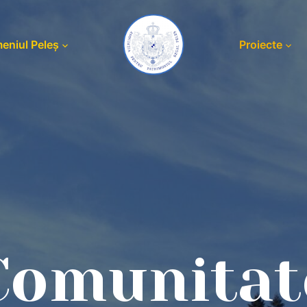
eniul Peleș
Proiecte
Comunitat