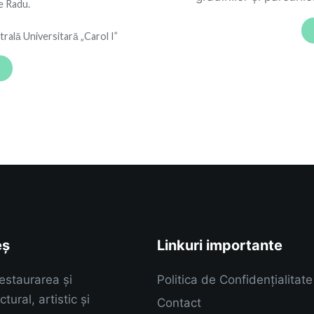
le Radu.
rală Universitară „Carol I”
eș
Linkuri importante
estaurarea și
Politica de Confidențialitate
tural, artistic și
Contact