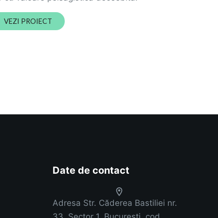
VEZI PROIECT
Date de contact
Adresa
Str. Căderea Bastiliei nr.
33, Sector 1, București, cod