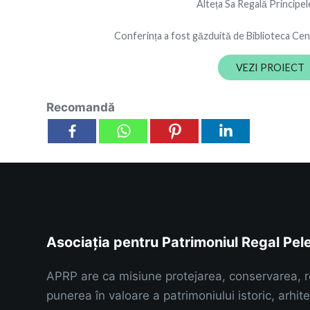
Alteța Sa Regală Principe
Conferința a fost găzduită de Biblioteca Cent
VEZI PROIECT
Recomandă
Asociația pentru Patrimoniul Regal Pel
APRP are ca misiune protejarea, conservarea, r
punerea în valoare a patrimoniului istoric, arhitec