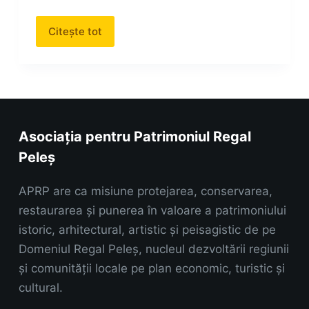
Citește tot
Asociația pentru Patrimoniul Regal
Peleș
APRP are ca misiune protejarea, conservarea,
restaurarea și punerea în valoare a patrimoniului
istoric, arhitectural, artistic și peisagistic de pe
Domeniul Regal Peleș, nucleul dezvoltării regiunii
și comunității locale pe plan economic, turistic și
cultural.