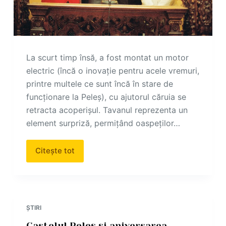
La scurt timp însă, a fost montat un motor
electric (încă o inovație pentru acele vremuri,
printre multele ce sunt încă în stare de
funcționare la Peleș), cu ajutorul căruia se
retracta acoperișul. Tavanul reprezenta un
element surpriză, permițând oaspeților…
Citește tot
ȘTIRI
Castelul Peleș și aniversarea