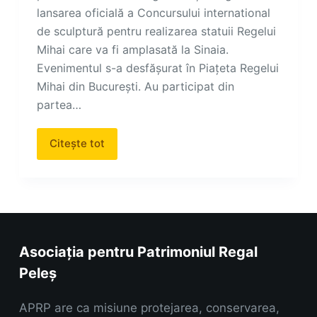
lansarea oficială a Concursului international
de sculptură pentru realizarea statuii Regelui
Mihai care va fi amplasată la Sinaia.
Evenimentul s-a desfășurat în Piațeta Regelui
Mihai din București. Au participat din
partea…
Citește tot
Asociația pentru Patrimoniul Regal
Peleș
APRP are ca misiune protejarea, conservarea,