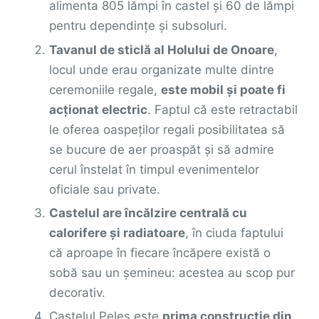
alimenta 805 lămpi în castel și 60 de lămpi
pentru dependințe și subsoluri.
Tavanul de sticlă al Holului de Onoare
,
locul unde erau organizate multe dintre
ceremoniile regale,
este mobil și poate fi
acționat electric
. Faptul că este retractabil
le oferea oaspeților regali posibilitatea să
se bucure de aer proaspăt și să admire
cerul înstelat în timpul evenimentelor
oficiale sau private.
Castelul are încălzire centrală cu
calorifere şi radiatoare
, în ciuda faptului
că aproape în fiecare încăpere există o
sobă sau un şemineu: acestea au scop pur
decorativ.
Castelul Peleș este
prima construcție din