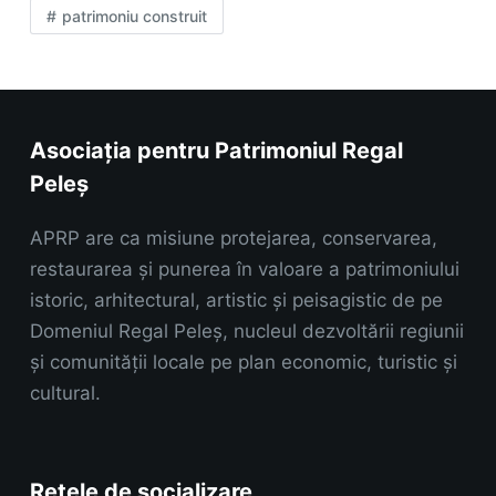
patrimoniu construit
Asociația pentru Patrimoniul Regal
Peleș
APRP are ca misiune protejarea, conservarea,
restaurarea și punerea în valoare a patrimoniului
istoric, arhitectural, artistic și peisagistic de pe
Domeniul Regal Peleș, nucleul dezvoltării regiunii
și comunității locale pe plan economic, turistic și
cultural.
Rețele de socializare