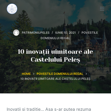
S
k
i
p
PATRIMONIUPELES
IUNIE 10, 2021
POVESTILE
t
DOMENIULUI REGAL
o
c
10 inovații uimitoare ale
o
Castelului Peleș
n
t
HOME
POVESTILE DOMENIULUI REGAL
e
10 INOVAȚII UIMITOARE ALE CASTELULUI PELEȘ
n
t
Inovații și tradiție… Așa s-ar putea rezuma