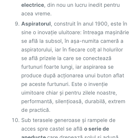
electrice
, din nou un lucru inedit pentru
acea vreme.
Aspiratorul
, construit în anul 1900, este în
sine o inovație uluitoare: întreaga mașinărie
se află la subsol, în așa-numita cameră a
aspiratorului, iar în fiecare colț al holurilor
se află prizele la care se conectează
furtunuri foarte lungi, iar aspirarea se
produce după acționarea unui buton aflat
pe aceste furtunuri. Este o invenție
uimitoare chiar și pentru zilele noastre,
performantă, silențioasă, durabilă, extrem
de practică.
Sub terasele generoase și rampele de
acces spre castel se află
o serie de
apeducte
care drenează solul și adună