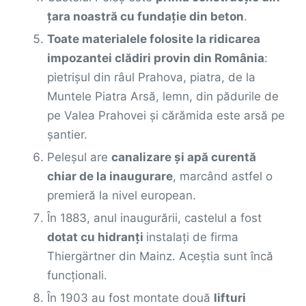
țara noastră cu fundație din beton
.
Toate materialele folosite la ridicarea
impozantei clădiri provin din România
:
pietrișul din râul Prahova, piatra, de la
Muntele Piatra Arsă, lemn, din pădurile de
pe Valea Prahovei și cărămida este arsă pe
șantier.
Peleşul are
canalizare şi apă curentă
chiar de la inaugurare
, marcând astfel o
premieră la nivel european.
În 1883, anul inaugurării, castelul a fost
dotat cu hidranţi
instalaţi de firma
Thiergärtner din Mainz. Aceştia sunt încă
funcţionali.
În 1903 au fost montate două
lifturi