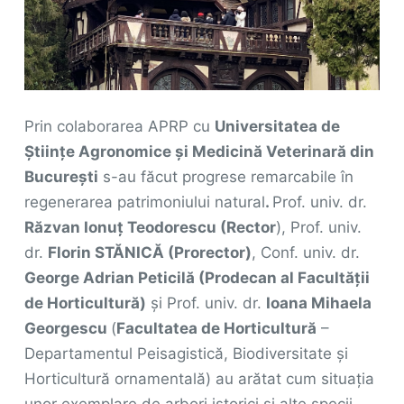
Prin colaborarea APRP cu
Universitatea de
Științe Agronomice și Medicină Veterinară din
București
s-au făcut progrese remarcabile în
regenerarea patrimoniului natural
.
Prof. univ. dr.
Răzvan Ionuț Teodorescu (Rector
), Prof. univ.
dr.
Florin STĂNICĂ (Prorector)
, Conf. univ. dr.
George Adrian Peticilă (Prodecan al Facultății
de Horticultură)
și Prof. univ. dr.
Ioana Mihaela
Georgescu
(
Facultatea de Horticultură
–
Departamentul Peisagistică, Biodiversitate și
Horticultură ornamentală) au arătat cum situația
unor exemplare de arbori istorici și alte specii