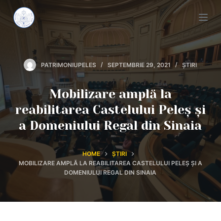
S
k
i
p
PATRIMONIUPELES
SEPTEMBRIE 29, 2021
ȘTIRI
t
o
Mobilizare amplă la
c
reabilitarea Castelului Peleș și
o
n
a Domeniului Regal din Sinaia
t
e
HOME
ȘTIRI
n
MOBILIZARE AMPLĂ LA REABILITAREA CASTELULUI PELEȘ ȘI A
DOMENIULUI REGAL DIN SINAIA
t