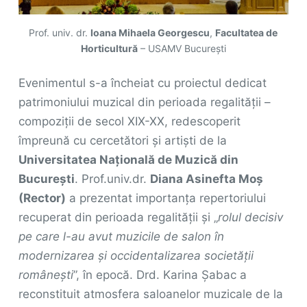
Prof. univ. dr.
Ioana Mihaela Georgescu
,
Facultatea de
Horticultură
– USAMV București
Evenimentul s-a încheiat cu proiectul dedicat
patrimoniului muzical din perioada regalității –
compoziții de secol XIX-XX, redescoperit
împreună cu cercetători și artiști de la
Universitatea Națională de Muzică din
București
. Prof.univ.dr.
Diana Asinefta Moș
(Rector)
a prezentat importanța repertoriului
recuperat din perioada regalității și „
rolul decisiv
pe care l-au avut muzicile de salon în
modernizarea și occidentalizarea societății
românești
”, în epocă. Drd. Karina Șabac a
reconstituit atmosfera saloanelor muzicale de la