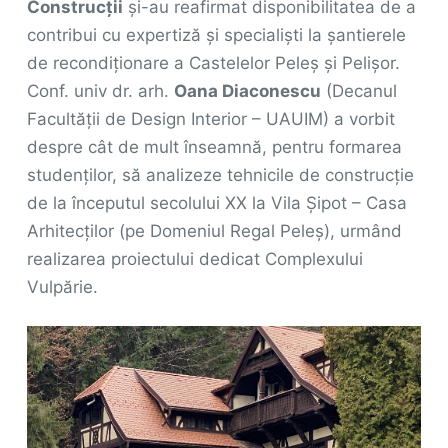
Construcții
și-au reafirmat disponibilitatea de a
contribui cu expertiză și specialiști la șantierele
de recondiționare a Castelelor Peleș și Pelișor.
Conf. univ dr. arh.
Oana Diaconescu
(Decanul
Facultății de Design Interior – UAUIM) a vorbit
despre cât de mult înseamnă, pentru formarea
studenților, să analizeze tehnicile de construcție
de la începutul secolului XX la Vila Șipot – Casa
Arhitecților (pe Domeniul Regal Peleș), urmând
realizarea proiectului dedicat Complexului
Vulpărie.