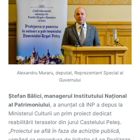
Alexandru Muraru, deputat, Reprezentant Special al
Guvernului
Ștefan Bâlici, managerul Institutului Național
al Patrimoniului
, a anunțat că INP a depus la
Ministerul Culturii un prim proiect dedicat
reabilitării teraselor din jurul Castelului Peleș.
„
Proiectul se află în faza de achiziție publică,
urmând ca procedura de licitație să se finalizeze