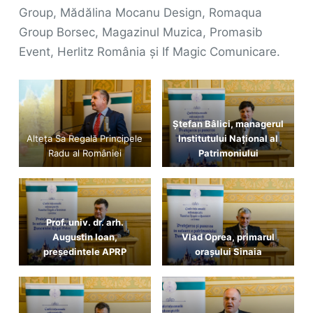
Group, Mădălina Mocanu Design, Romaqua
Group Borsec, Magazinul Muzica, Promasib
Event, Herlitz România și If Magic Comunicare.
Ștefan Bâlici, managerul
Alteța Sa Regală Principele
Institutului Național al
Radu al României
Patrimoniului
Prof. univ. dr. arh.
Augustin Ioan,
Vlad Oprea, primarul
președintele APRP
orașului Sinaia