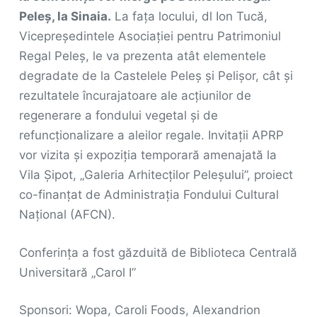
Peleș, la Sinaia.
La fața locului, dl Ion Tucă,
Vicepreședintele Asociației pentru Patrimoniul
Regal Peleș, le va prezenta atât elementele
degradate de la Castelele Peleș și Pelișor, cât și
rezultatele încurajatoare ale acțiunilor de
regenerare a fondului vegetal și de
refuncționalizare a aleilor regale. Invitații APRP
vor vizita și expoziția temporară amenajată la
Vila Șipot, „Galeria Arhitecților Peleșului”, proiect
co-finanțat de Administrația Fondului Cultural
Național (AFCN).
Conferința a fost găzduită de Biblioteca Centrală
Universitară „Carol I”
Sponsori: Wopa, Caroli Foods, Alexandrion