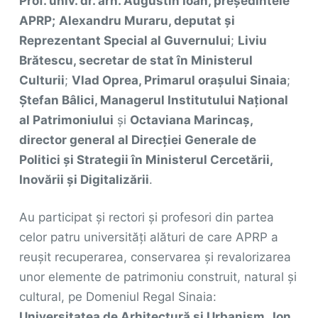
Prof. univ. dr. arh. Augustin Ioan, președintele
APRP;
Alexandru Muraru, deputat și
Reprezentant Special al Guvernului
;
Liviu
Brătescu, secretar de stat în Ministerul
Culturii
;
Vlad Oprea, Primarul orașului Sinaia
;
Ștefan Bâlici, Managerul Institutului Național
al Patrimoniului
și
Octaviana Marincaș,
director general al Direcției Generale de
Politici și Strategii în Ministerul Cercetării,
Inovării și Digitalizării
.
Au participat și rectori și profesori din partea
celor patru universități alături de care APRP a
reușit recuperarea, conservarea și revalorizarea
unor elemente de patrimoniu construit, natural și
cultural, pe Domeniul Regal Sinaia:
Universitatea de Arhitectură și Urbanism „Ion