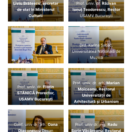
Liviu Brătescu, secretar
Prof. univ. dr.
Răzvan
de stat în Ministerul
Ionuț Teodorescu, Rector
Culturii
USAMV București
Drd. Karina Șabac,
Universitatea Națională de
Muzică
Prof. univ. dr. arh.
Marian
Prof. univ. dr.
Florin
Moiceanu, Rectorul
STĂNICĂ Prorector,
Universității de
USAMV București
Arhitectură și Urbanism
„Ion Mincu”
Conf. univ dr. arh.
Oana
Prof. univ dr. ing.
Radu
Diaconescu
Decan
Sorin Văcăreanu, Rectorul